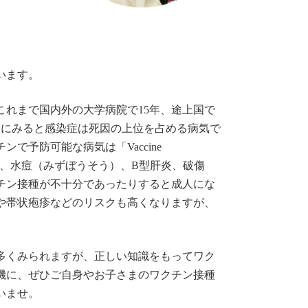
います。
れまで国内外の大学病院で15年、途上国で
的にみると感染症は死因の上位を占める病気で
予防可能な病気は「Vaccine
風疹を始め、水痘（みずぼうそう）、B型肝炎、破傷
チン接種が不十分であったりすると成人にな
や帯状疱疹などのリスクも高くなりますが、
多くみられますが、正しい知識をもってワク
機に、ぜひご自身やお子さまのワクチン接種
いませ。