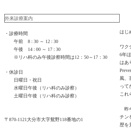
外来診療案内
はじ
・診療時間
午前 8 : 30 ～ 12 : 30
ワク
午後 14 : 00 ～ 17 : 30
6年
※リハ科のみ午後診察時間は12：50～17：30
はあ
Pre
・休診日
風、
日曜日・祝日
って
水曜日午後（リハ科のみ診察）
これ
土曜日午後（リハ科のみ診察）
昨今
チン
〒870-1121大分市大字鴛野118番地の1
歴を