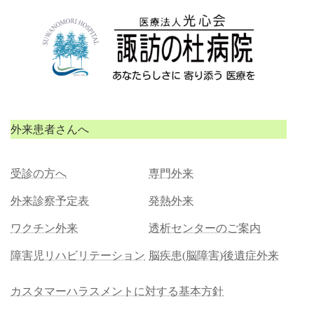
コ
ナ
ン
ビ
テ
ゲ
ン
ー
ツ
シ
へ
ョ
ス
ン
キ
に
ッ
移
外来患者さんへ
プ
動
受診の方へ
専門外来
外来診察予定表
発熱外来
ワクチン外来
透析センターのご案内
障害児リハビリテーション
脳疾患(脳障害)後遺症外来
カスタマーハラスメントに対する基本方針