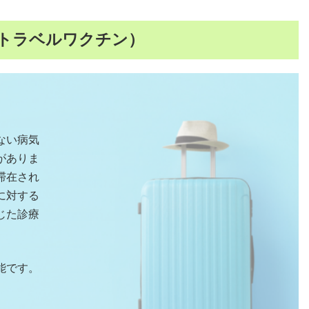
トラベルワクチン）
ない病気
がありま
滞在され
に対する
じた診療
能です。