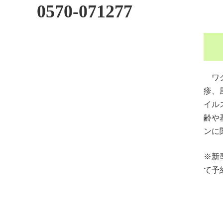
0570-071277
ワク
疹、
イル
齢や
ンに
※新
て予