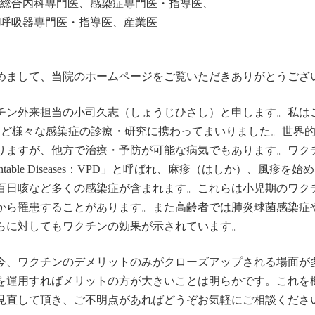
総合内科専門医、感染症専門医・指導医、
呼吸器専門医・指導医、産業医
めまして、当院のホームページをご覧いただきありがとうござ
チン外来担当の小司久志（しょうじひさし）と申します。私はこ
ほど様々な感染症の診療・研究に携わってまいりました。世界
りますが、他方で治療・予防が可能な病気でもあります。ワクチンで
ventable Diseases：VPD」と呼ばれ、麻疹（はしか）、
百日咳など多くの感染症が含まれます。これらは小児期のワク
から罹患することがあります。また高齢者では肺炎球菌感染症
らに対してもワクチンの効果が示されています。
、ワクチンのデメリットのみがクローズアップされる場面が
を運用すればメリットの方が大きいことは明らかです。これを
見直して頂き、ご不明点があればどうぞお気軽にご相談くださ