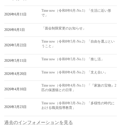
Time now（令和8年6月-No.1）「生活に近い形
2026年6月11日
で」
「面会制限変更のお知らせ」
2026年6月1日
Time now（令和8年5月-No.2）「自由を選ぶとい
2026年5月22日
うこと」
Time now（令和8年5月-No.1）「推し活」
2026年5月11日
Time now（令和8年4月-No.2）「支え合い」
2026年4月20日
Time now（令和8年4月-No.1）「『家族の宝物』2
2026年4月10日
匹の保護猫との日常」
Time now（令和8年3月-No.2）「多様性の時代に
2026年3月23日
おける職員指導教育」
過去のインフォメーションを見る