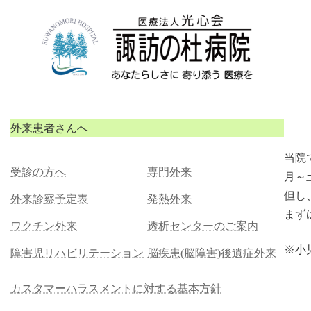
コ
ナ
ン
ビ
テ
ゲ
ン
ー
ツ
シ
へ
ョ
ス
ン
キ
に
ッ
移
外来患者さんへ
プ
動
当院
受診の方へ
専門外来
月～
但し
外来診察予定表
発熱外来
まず
ワクチン外来
透析センターのご案内
※小
障害児リハビリテーション
脳疾患(脳障害)後遺症外来
カスタマーハラスメントに対する基本方針